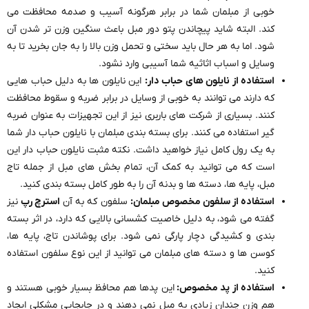
خوبی از مبلمان شما در برابر هرگونه آسیب و صدمه محافظت می
کند. البته شاید پیچاندن پتو دور مبل باعث سنگین وزن تر شدن آن
شود. اما به هر حال باید سختی و تحمل وزن بالا را به جان بخرید تا به
وسایل و اسباب اثاثیه شما آسیبی وارد نشود.
استفاده از نایلون های حباب دار:
این نایلون ها به دلیل حباب هایی
که دارند می توانند به خوبی از وسایل در برابر ضربه و سقوط محافظت
کنند. بسیاری از شرکت های باربری نیز از این تجهیزات به عنوان ضربه
گیر استفاده می کنند. برای بسته بندی مبلمان با نایلون حباب دار شما
به یک رول کامل نیاز خواهید داشت. نکته مثبت نایلون حباب دار این
است که می توانید به کمک آن، تمام بخش های مبل از جمله تاج
مبل، پایه ها، دسته ها و بدنه آن را به طور کامل بسته بندی کنید.
استفاده از سلفون مخصوص مبلمان:
سلفون که به آن
استرچ رپ
نیز
گفته می شود، به دلیل خاصیت کشسانی بالایی که دارد، در اثر بسته
بندی و کشیدگی دچار پارگی نمی شود. برای پوشاندن تاج، پایه ها،
کوسن ها و دسته های مبلمان می توانید از این نوع سلفون استفاده
کنید.
استفاده از پد مخصوص:
این پدها هم محافظ بسیار خوبی هستند و
هم وزن چندان زیادی به مبل نمی دهند و در جابجایی مشکلی ایجاد