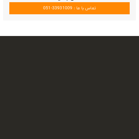
تماس با ما : 33931009-051