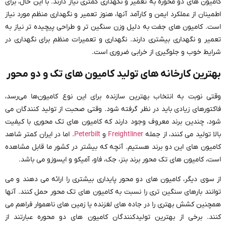
کامیون های دو محوره به تعمیر و نگهداری کمتری نیاز دارند. با این حال، برای
اطمینان از عملکرد ایمن و کارآمد آنها، هنوز تعمیر و نگهداری منظم مورد نیاز
است. کامیون های جفت به دلیل وزن سنگین تر و طراحی پیچیده تر نیاز به
تعمیر و نگهداری بیشتری دارند. نگهداری و تعمیرات منظم برای نگهداری در
شرایط خوب و جلوگیری از خرابی ضروری است.
بهترین کارخانه های تولید کامیون های تک و دو محور
وقتی نوبت به انتخاب بهترین سازنده برای این نوع کامیون‌ها می‌رسد،
فاکتورهای زیادی باید در نظر گرفته شود. وقتی صحبت از تولید کنندگان می
شود، چندین برند معروف وجود دارند که کامیون های تک محوری با کیفیت
بالا تولید می کنند، از جمله
Freightliner
و
Peterbilt
. اما در ایران کمتر شاهد
کامیون های این دو برند هستیم. آنچه که بیشتر در کشور ما قابل مشاهده
است، کامیون های تک محور برند بنز، جک، فاو، آمیکو و ایسوزو می باشد.
از سوی دیگر، کامیون های دو محور پایداری بیشتری را ارائه می دهند و می
توانند بارهای سنگین تری را نسبت به کامیون های تک محور حمل کنند. آنها
همچنین کشش بهتری را در جاده های لغزنده یا زمین های ناهموار فراهم می
کنند. برخی از بهترین تولیدکنندگان کامیون های دو محوره عبارتند از