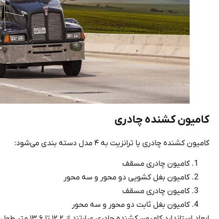
کامیون کشنده چادری
کامیون کشنده چادری یا ترانزیت به ۴ مدل دسته بندی می‌شود:
کامیون چادری مسقف
کامیون بغل کشویی دو محور و سه محور
کامیون چادری مسقف
کامیون بغل ثابت دو محور و سه محور
ابعاد استاندارد کامیون کشنده چادری عبارتند از ۱۲.۲ تا ۱۳.۶ متر طول، ۲.۵ متر عرض، بین ۱.۳ تا ۱.۷ متر ارتفاع با تحمل وزن ۲۲ تن بار.