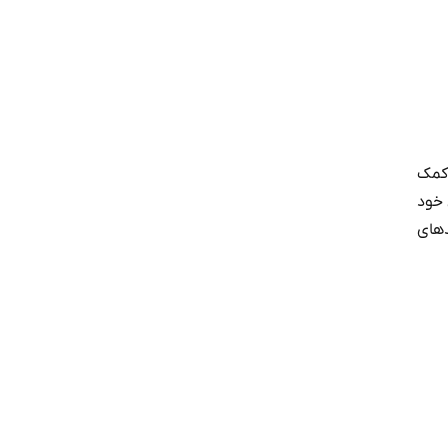
 کمک
 خود
دهای