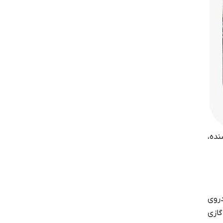
نده،
دروی
گازی