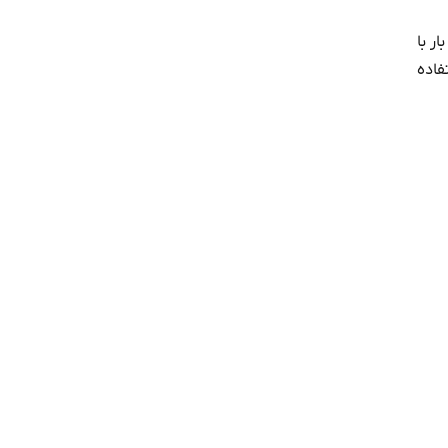
ر با
فاده