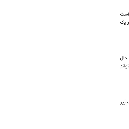
 است
رد هر یک
 حال
واند
 زیر