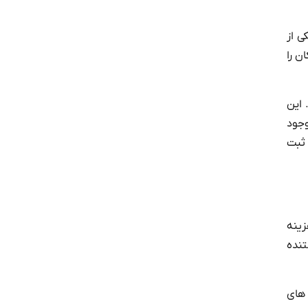
ی از
ن را
 این
وجود
 ثبت
زینه
تنده
 های