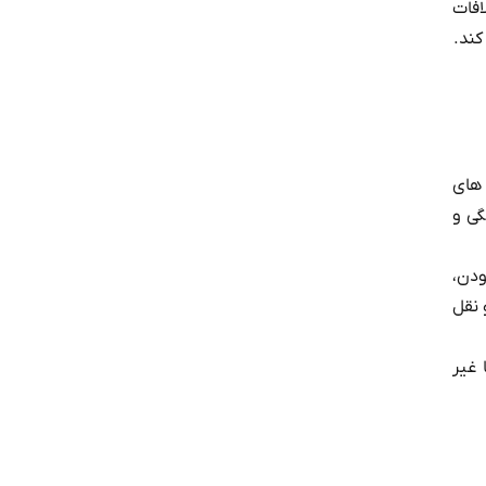
افات
کند.
 های
گی و
ودن،
 نقل
 غیر