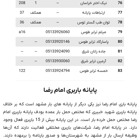
76
نیک اختر خراسان
–
1
208
77
ارتباطات پایانه
–
همکف
37
78
توان طب گستر توس
–
همکف
36
79
میثم ترابر طوس
05133926060
a16
80
پاسارگاد ترابر طوس
05133920146
–
–
81
جاده رانان شرق
05133924090
–
–
82
آرمین ترابر شرق
05133930060
–
–
83
خمسه ترابر طوس
05133924794
122
پایانه باربری امام رضا
پایانه باری امام رضا نیز یکی دیگر از پایانه های بار مشهد است که بر خلاف
پایانه باربری شهید خبیری که مختص حمل بار عمده بودف پایانه باربری امام
رضا مختص حمل خرده بار است. در این پایانه بیش از 15 باربری فعال وجود
دارد. در پایانه امام رضا، شرکت‌های باربری مختلفی فعالیت دارند که آن‌ها
وظیفه ارسال بار از مشهد به شهرستان‌ها و صدور بارنامه را برعهده دارند.