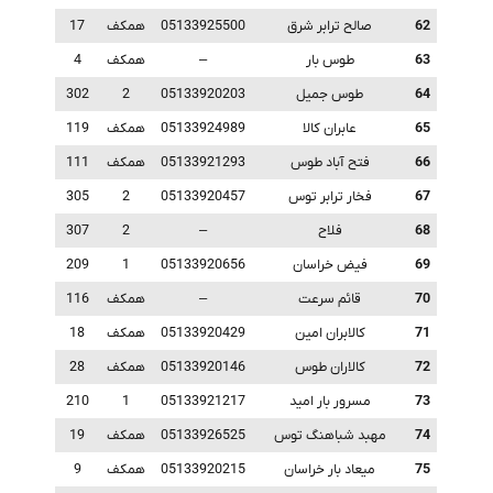
62
صالح ترابر شرق
05133925500
همکف
17
63
طوس بار
–
همکف
4
64
طوس جمیل
05133920203
2
302
65
عابران کالا
05133924989
همکف
119
66
فتح آباد طوس
05133921293
همکف
111
67
فخار ترابر توس
05133920457
2
305
68
فلاح
–
2
307
69
فیض خراسان
05133920656
1
209
70
قائم سرعت
–
همکف
116
71
کالابران امین
05133920429
همکف
18
72
کالاران طوس
05133920146
همکف
28
73
مسرور بار امید
05133921217
1
210
74
مهبد شباهنگ توس
05133926525
همکف
19
75
میعاد بار خراسان
05133920215
همکف
9