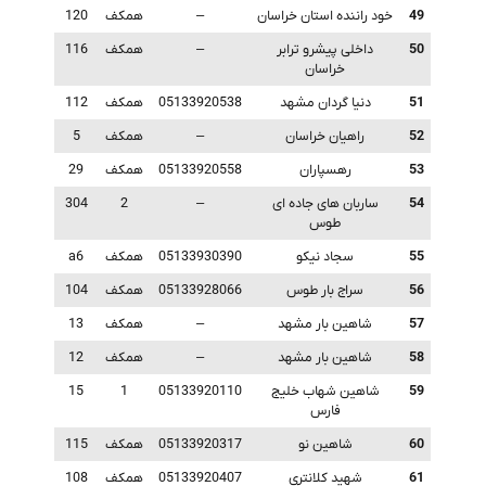
49
خود راننده استان خراسان
–
همکف
120
50
داخلی پیشرو ترابر
–
همکف
116
خراسان
51
دنیا گردان مشهد
05133920538
همکف
112
52
راهیان خراسان
–
همکف
5
53
رهسپاران
05133920558
همکف
29
54
ساربان های جاده ای
–
2
304
طوس
55
سجاد نیکو
05133930390
همکف
a6
56
سراج بار طوس
05133928066
همکف
104
57
شاهین بار مشهد
–
همکف
13
58
شاهین بار مشهد
–
همکف
12
59
شاهین شهاب خلیج
05133920110
1
15
فارس
60
شاهین نو
05133920317
همکف
115
61
شهید کلانتری
05133920407
همکف
108