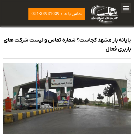
تماس با ما : 33931009-051
پایانه بار مشهد کجاست؟ شماره تماس و لیست شرکت های
باربری فعال