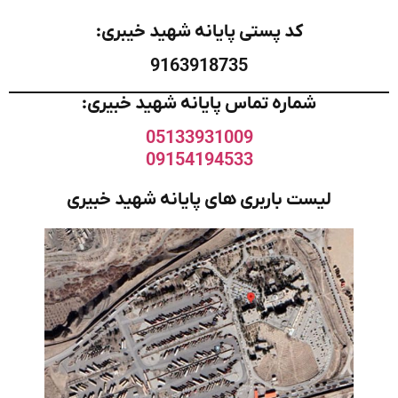
کد پستی پایانه شهید خیبری:
9163918735
شماره تماس پایانه شهید خبیری:
05133931009
09154194533
لیست باربری های پایانه شهید خبیری