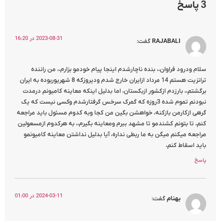
3 پاسخ
2023-08-31 در 16:20
RAJABALI
گفت:
سلام ودرود فراوان،، بنده ناچارشدم اینجا پیام خودمو بزارم،، من راننده
ترانزیت هستم 14 مرداد ازایران خارج شدم ودیروزکه 8 شهریوربوده به ایران
برگشتم،، بارزدم ازکشور ازبکستان، اما بدلیل اینکه معاینه کامیونم درمدت
نبودنم تموم شده 3روزه که گمرک سرخس گرفتارشدم وکسی نیست که یک
گرهی ازکارمن بازکنه، خواهشن بگین من کجا وبه کدوم مسئول باید مراجعه
کنم، تا بتونم کشندمو تا مشهد ببرم ومعاینه بگیرم،، به هرکدوم ازمسعولین
مراجعه میکنم میگن به ما ربطی نداره، آیا بدلیل نداشتن معاینه کامیونمو
باید اسقاط کنم،
پاسخ
2024-03-11 در 01:00
بهنام
گفت: