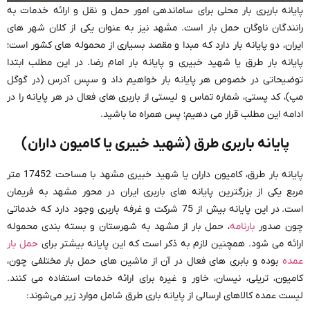
پایانه باربری بار محلی برای ساماندهی امور حمل و نقل و ارائه خدمات به
رانندگان ناوگان حمل بار است. مشهد نیز به عنوان یکی از کلان شهر های
ایران، دو پایانه بار دارد که مبدا و مقصد بسیاری از محموله های کشور است؛
پایانه بار طرق یا شهید خبیری و پایانه بار امام رضا. در این مطلب ابتدا
توضیحاتی در خصوص هر پایانه بار خواهیم داد و سپس آدرس (در گوگل
مپ)، کد پستی، شماره تماس و لیستی از باربری های فعال در هر پایانه را در
ادامه این مطلب قرار می دهیم؛ پس همراه ما باشید.
پایانه باربری طرق (شهید خبیری یا کامیون داران)
پایانه بار طرق، کامیون داران یا شهید خبیری مشهد با مساحت 17452 متر
مربع یکی از بزرگترین پایانه های باربری ایران در محور مشهد به فریمان
است. در این پایانه بیش از 75 شرکت و غرفه باربری وجود دارد که خدماتی
چون صدور
بارنامه
، حمل بار از مشهد به شهرستان و بسته بندی محموله
ارائه می شود. همچنین لازم به ذکر است که این پایانه بیشتر برای
حمل بار
عمده
بوده و بابری های فعال در آن از ماشین های حمل بار مختلفی چون،
کامیون، تریلی، نیسان، خاور و غیره برای ارائه خدمات استفاده می کنند.
لیست عمده کالاهای ارسالی از پایانه باری طرق شامل موارد زیر می‌شوند: