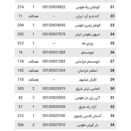
21
کوشان راه طوس
05133924922
1
214
22
گندم و آرد ایران
–
همکف
11
23
گوهر زمین طوس
05133924045
1
204
24
میهن طوس ترابر
05133927575
1
202
25
یزدی ها
–
1
312
26
ابومسلم
05133921283
1
16
27
ابومسلم خراسان
05133921283
همکف
118
28
اعظم خراسان
05133921254
همکف
102
29
اقبال مشهد
–
همکف
110
30
الماس ترابر شرق
05133923579
2
303
31
آتی ران بار طوس
05133925505
1-
32
32
آزاد راه شرق
05133920338
1
21
33
آستان قدس رضوی
05133925700
1
212
34
بار آوران طوس
05133927010
2
306