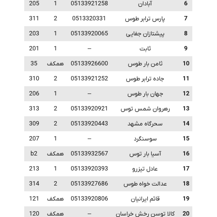
6
آبادان
05133921258
1
205
7
پارس ترابر طوس
0513320331
2
311
8
پیشتازان جفایی
05133920065
1
203
9
ثابت
–
1
201
10
ثامن بار طوس
05133926600
همکف
35
11
جاده ترابر طوس
05133921252
2
310
12
جهان بار طوس
–
1
206
13
رهروان شمس توس
05133920921
2
313
14
سحرگاه مشهد
05133920443
2
309
15
سوسنگرد
–
1
207
16
آسیا بار توس
05133932567
همکف
b2
17
عادل تیزرو
05133920393
1
213
18
عدالت خواه طوس
05133927686
2
314
19
قائم ایرانیان
05133920806
همکف
121
20
کالا توسن رخش خراسان
–
همکف
120