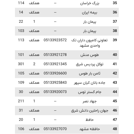
35
بزرگ خراسان
–
همکف
114
36
بیمه ایران
–
همکف
14
37
پیمان بار
–
1
22
38
پیمان بار
–
همکف
103
39
تعاونی کامیون داران تک
05133923572
همکف
113
واحدی مشهد
40
طوس منش
05133921278
همکف
101
41
توکل پردیس شرق
05133921345
2
301
42
ثامن بار طوس
05133926600
همکف
105
43
جاده بانان کیان سپهر
05133925843
همکف
109
44
جام گستر توس
05133920073
همکف
30
45
جهاد نصر
–
1
211
46
جهان راحلین دانش شرق
–
همکف
31
47
حافظ
–
1
20
48
حافظه مشهد
05133927070
همکف
106