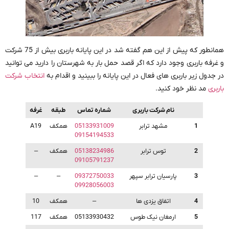
همانطور که پیش از این هم گفته شد در این پایانه باربری بیش از 75 شرکت
و غرفه باربری وجود دارد که اگر قصد حمل بار به شهرستان را دارید می توانید
در جدول زیر باربری های فعال در این پایانه را ببینید و اقدام به
انتخاب شرکت
باربری
مد نظر خود کنید.
نام شرکت باربری
شماره تماس
طبقه
غرفه
1
مشهد ترابر
05133931009
همکف
A19
09154194533
2
توس ترابر
05138234986
همکف
–
09105791237
3
پارسیان ترابر سپهر
09372750033
–
–
09928056003
4
اتفاق یزدی ها
–
همکف
10
5
ارمغان نیک طوس
05133930432
همکف
117