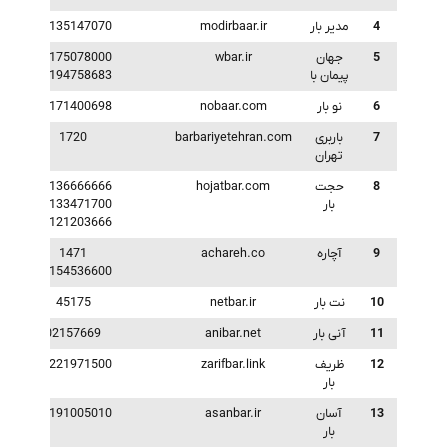
4
مدیر بار
modirbaar.ir
05135147070
5
جهان
wbar.ir
02175078000
پیمان با
09194758683
6
نو بار
nobaar.com
02171400698
7
باربری
barbariyetehran.com
1720
تهران
8
حجت
hojatbar.com
05136666666
بار
02133471700
09121203666
9
آچاره
achareh.co
1471
02154536600
10
نت بار
netbar.ir
45175
11
آنی بار
anibar.net
02157669
12
ظریف
zarifbar.link
09221971500
بار
13
آسان
asanbar.ir
02191005010
بار