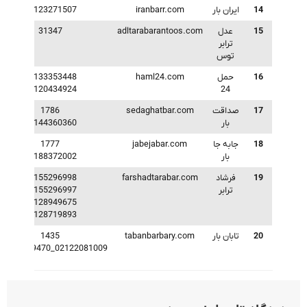
14
ایران بار
iranbarr.com
09123271507
15
عدل
adltarabarantoos.com
31347
ترابر
توس
16
حمل
haml24.com
01133353448
09120434924
24
17
صداقت
sedaghatbar.com
1786
بار
02144360360
18
جابه جا
jabejabar.com
1777
بار
02188372002
19
فرشاد
farshadtarabar.com
02155296998
ترابر
02155296997
09128949675
09128719893
20
تابان بار
tabanbarbary.com
1435
02122081009_021221169470