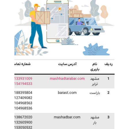
ردیف
نام
آدرس سایت
شماره تماس
باربری
1
مشهد
mashhadtarabar.com
05133931009
ترابر
09154194533
2
باراست
barast.com
02188395804
09127409082
09104968563
09104968536
3
مشهد
mashadbar.com
05138672020
بار
05132605900
09153050532