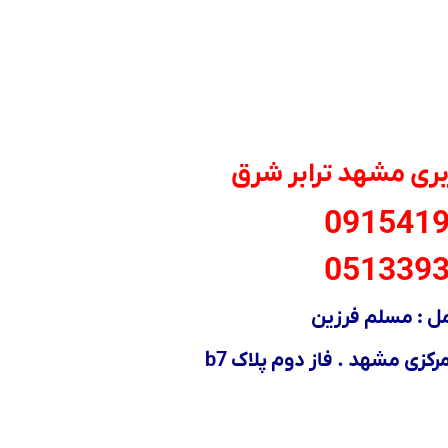
بری مشهد ترابر شرق
091541
051339
 : مسلم فرزین
کزی مشهد . فاز دوم پلاک b7