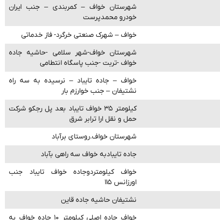
شهرستان خواف – کمربندی – جنب ایران
خودرو محمدپرست
خواف – شهرک صنعتی خرگرد- فاز خدماتی
شهرستان خواف-شهر سلامی -حاشیه جاده
خواف -تربت -جنب پاسگاه انتطامی
خواف – جاده تایباد – نرسیده به سه راه
نشتیفان – جنب خوارزم بار
کیلومتر ۳۵ خواف تایباد بعد پل رجکو شرکت
حمل و نقل ارا ترابر شرق
شهرستان خواف.روستای برآباد
جاده تایبادبه خواف سه راهی بآباد
خواف کیلومتردوجاده خواف تایباد جنب
اورزانس ۱۱۵
نشتیفان حاشیه جاده قاین
خواف جاده اصلی کیلومتر ۱۰ جاده خواف به