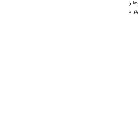
ا را
ر با