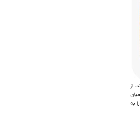
. از
میان
ا به